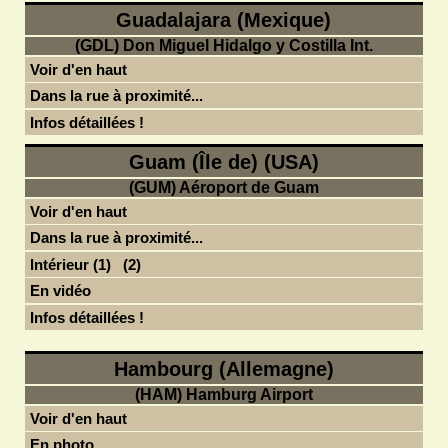
Guadalajara (Mexique)
(GDL) Don Miguel Hidalgo y Costilla Int.
Voir d'en haut
Dans la rue à proximité...
Infos détaillées !
Guam (Île de) (USA)
(GUM) Aéroport de Guam
Voir d'en haut
Dans la rue à proximité...
Intérieur (1)
(2)
En vidéo
Infos détaillées !
Hambourg (Allemagne)
(HAM) Hamburg Airport
Voir d'en haut
En photo