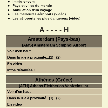
►
Immigrer.com
►
Pays et villes du monde
►
Annulation d'un voyage
►
Les meilleures aéroports (vidéo)
►
Les aéroports les plus dangereux (vidéo)
A - - - - H
Amsterdam (Pays-bas)
(AMS) Amsterdam Schiphol Airport
Voir d'en haut
Dans la rue à proximité...(1)
(2)
En vidéo
Infos détaillées !
Athènes (Grèce)
(ATH) Athens Eleftherios Venizelos Int.
Voir d'en haut
Dans la rue à proximité...(1)
(2)
En vidéo