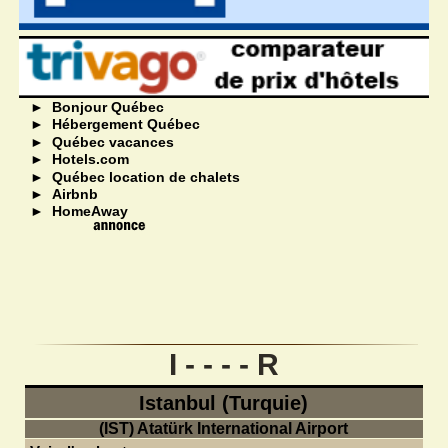
►
Bonjour Québec
►
Hébergement Québec
►
Québec vacances
►
Hotels.com
►
Québec location de chalets
►
Airbnb
►
HomeAway
I - - - - R
Istanbul (Turquie)
(IST) Atatürk International Airport