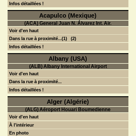
Infos détaillées !
Acapulco (Mexique)
(ACA) General Juan N. Álvarez Int. Air.
Voir d'en haut
Dans la rue à proximité...(1)
(2)
Infos détaillées !
Albany (USA)
(ALB) Albany International Airport
Voir d'en haut
Dans la rue à proximité...
Infos détaillées !
Alger (Algérie)
(ALG) Aéroport Houari Boumedienne
Voir d'en haut
À l'intérieur
En photo