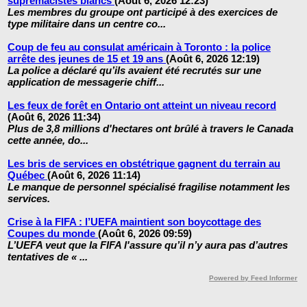
suprémacistes blancs
(Août 6, 2026 12:23)
Les membres du groupe ont participé à des exercices de
type militaire dans un centre co...
Coup de feu au consulat américain à Toronto : la police
arrête des jeunes de 15 et 19 ans
(Août 6, 2026 12:19)
La police a déclaré qu’ils avaient été recrutés sur une
application de messagerie chiff...
Les feux de forêt en Ontario ont atteint un niveau record
(Août 6, 2026 11:34)
Plus de 3,8 millions d'hectares ont brûlé à travers le Canada
cette année, do...
Les bris de services en obstétrique gagnent du terrain au
Québec
(Août 6, 2026 11:14)
Le manque de personnel spécialisé fragilise notamment les
services.
Crise à la FIFA : l’UEFA maintient son boycottage des
Coupes du monde
(Août 6, 2026 09:59)
L’UEFA veut que la FIFA l'assure qu’il n’y aura pas d’autres
tentatives de « ...
Powered by Feed Informer