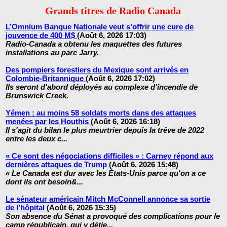
Grands titres de Radio Canada
L’Omnium Banque Nationale veut s’offrir une cure de
jouvence de 400 M$
(Août 6, 2026 17:03)
Radio-Canada a obtenu les maquettes des futures
installations au parc Jarry.
Des pompiers forestiers du Mexique sont arrivés en
Colombie-Britannique
(Août 6, 2026 17:02)
Ils seront d'abord déployés au complexe d'incendie de
Brunswick Creek.
Yémen : au moins 58 soldats morts dans des attaques
menées par les Houthis
(Août 6, 2026 16:18)
Il s'agit du bilan le plus meurtrier depuis la trêve de 2022
entre les deux c...
« Ce sont des négociations difficiles » : Carney répond aux
dernières attaques de Trump
(Août 6, 2026 15:48)
« Le Canada est dur avec les États-Unis parce qu'on a ce
dont ils ont besoin&...
Le sénateur américain Mitch McConnell annonce sa sortie
de l’hôpital
(Août 6, 2026 15:35)
Son absence du Sénat a provoqué des complications pour le
camp républicain, qui y détie...