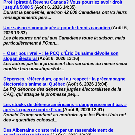
Profil piraté à Revenu Canada? Vous pourriez avoir droit
jusqu’à 5000 $
(Août 6, 2026 14:35)
Durant la pandémie, environ 42 000 Canadiens ont vu leurs
renseignements pers...
Une saison « compliquée » pour le tennis canadien
(Août 6,
2026 13:33)
Les blessures ont nui aux Canadiens toute la saison, mais
particulièrement à l'Omn...
« Oser pour vrai » : le PCQ d’Éric Duhaime dévoile son
slogan électoral
(Août 6, 2026 13:16)
Les autres partis « proposent des variantes du même vieux
modèle bureaucratique&nb...
Dépenses, référendum, appel au respect : la précampagne
électorale s’anime au Québec
(Août 6, 2026 13:04)
Le PQ dénonce des dépenses jugées électoralistes de la
CAQ, qui attaque la promesse péq...
Les stocks de défense américains « dangereusement bas »
après la guerre contre l’Iran
(Août 6, 2026 12:41)
Donald Trump soutient au contraire que les États-Unis ont
des « quantités colossal...
Des Albertains consternés par un rassemblement de