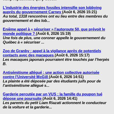
L’industrie des énergies fossiles intensifie son lobbying
auprès du gouvernement Carney
(Août 6, 2026 15:21)
Au total, 1318 rencontres ont eu lieu entre des membres du
gouvernement et des lob...
Enième appel à « sécuriser » l’autoroute 50, que prévoit le
monde politique ?
(Août 6, 2026 15:19)
Une fois de plus, une coroner appelle le gouvernement du
Québec à « sécuriser ...
Zoo de Granby : appel à la vigilance après de potentiels
contacts avec des macaques
(Août 6, 2026 15:17)
Les macaques japonais pourraient être touchés par l'herpès
B.
Antisémitisme allégué : une action collective autorisée
contre l’Université McGill
(Août 6, 2026 14:51)
La plainte a été déposée par des étudiants juifs pour de
l'antisémitisme allégué s...
Garderie percutée par un VUS : la famille du poupon tué
dépose une poursuite
(Août 6, 2026 14:41)
Les parents du petit Liam Riazati actionnent le conducteur
de la voiture et la garderie...