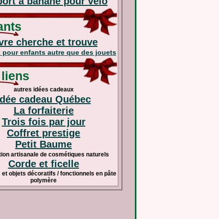
ort à banane pour vélo
nts
vre cherche et trouve
pour enfants autre que des jouets
liens
autres idées cadeaux
Idée cadeau Québec
La forfaiterie
Trois fois par jour
Coffret prestige
Petit Baume
tion artisanale de cosmétiques naturels
Corde et ficelle
t objets décoratifs / fonctionnels en pâte
polymère