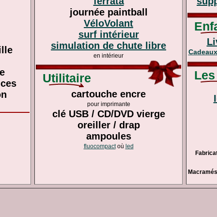
ferrata
supp
journée paintball
VéloVolant
Enfa
surf intérieur
Li
simulation de chute libre
lle
Cadeaux 
en intérieur
le
Les 
Utilitaire
nces
cartouche encre
on
pour imprimante
clé USB / CD/DVD vierge
oreiller / drap
ampoules
fluocompact
où
led
Fabrica
Macramés e