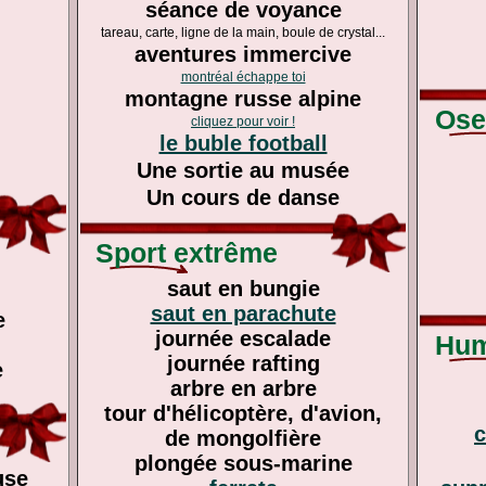
séance de voyance
tareau, carte, ligne de la main, boule de crystal...
aventures immercive
montréal échappe toi
montagne russe alpine
Osez
cliquez pour voir !
le buble football
Une sortie au musée
Un cours de danse
Sport extrême
saut en bungie
saut en parachute
e
journée escalade
Humo
journée rafting
e
arbre en arbre
tour d'hélicoptère, d'avion,
c
de mongolfière
plongée sous-marine
use