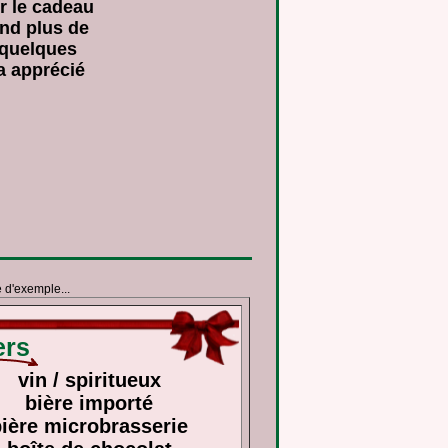
er le cadeau
end plus de
 quelques
a apprécié
e d'exemple...
rs
vin / spiritueux
bière importé
ière microbrasserie