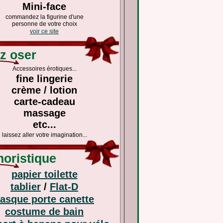
Mini-face
commandez la figurine d'une
personne de votre choix
voir ce site
 oser
Accessoires érotiques...
fine lingerie
crème / lotion
carte-cadeau
massage
etc...
laissez aller votre imagination...
ristique
papier toilette
tablier
/
Flat-D
asque porte canette
costume de bain