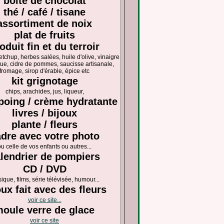
boîte de chocolat
thé / café / tisane
assortiment de noix
plat de fruits
oduit fin et du terroir
ketchup, herbes salées, huile d'olive, vinaigre
ue, cidre de pommes, saucisse artisanale,
fromage, sirop d'érable, épice etc
kit grignotage
chips, arachides, jus, liqueur,
oing / crème hydratante
livres / bijoux
plante / fleurs
dre avec votre photo
ou celle de vos enfants ou autres...
lendrier de pompiers
CD / DVD
ique, films, série télévisée, humour...
oux fait avec des fleurs
voir ce site...
oule verre de glace
voir ce site