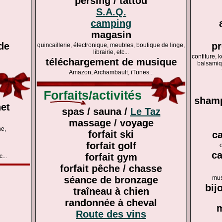
persing / tattou
S.A.Q.
camping
magasin
nde
pr
quincaillerie, électronique, meubles, boutique de linge,
librairie, etc...
confiture, 
téléchargement de musique
balsamiq
Amazon, Archambault, iTunes...
Forfaits/activités
shamp
net
spas / sauna /
Le Taz
massage / voyage
ne,
forfait ski
ca
forfait golf
ca
forfait gym
...
forfait pêche / chasse
séance de bronzage
mus
bij
traîneau à chien
randonnée à cheval
m
Route des vins