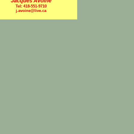
Jacques Avoine
Tel: 418-551-9710
j.avoine@live.ca