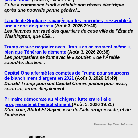
Cuba a commencé lundi à rétablir son réseau électrique
après une nouvelle panne général...
La ville de Spokane, ravagée par les incendies, ressemble à
une « zone de guerre »
(Août 3, 2026 20:49)
Les flammes ont rasé des quartiers de cette ville de l'État de
Washington, que 65&...
Trump assure négocier avec l’Iran « en ce moment même »,
bien que Téhéran le démente
(Août 3, 2026 20:38)
Les pourparlers se font avec le « soutien » de l'Arabie
saoudite, des Ém...
Capital One a fermé les comptes de Trump pour soupçons
de blanchiment d’argent en 2021
(Août 3, 2026 19:49)
Donald Trump poursuit Capital One en justice pour avoir,
selon lui, fermé illégalement ...
Primaire démocrate au Michigan : lutte entre l’aile
progressiste et l’establishment
(Août 3, 2026 19:25)
D'un côté, Abdul El-Sayed, issu de l'aile progressiste, et de
l'autre Ha...
Powered by Feed Informer