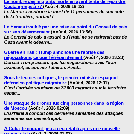
Le nombre des migrants morts en ayant tenté de rejoindre
Ceuta grimpe à 77
(Août 4, 2026 18:12)
Le Maroc a confirmé la mort de 11 personnes de son côté
de la frontière, portant l...
Le Hamas troublé par une mise au point du Conseil de paix
sur son désarmement
(Août 4, 2026 13:56)
Le Conseil de paix a assuré qu'Israël ne se retirerait pas de
Gaza avant le désarm...
Guerre en Iran : Trump annonce une reprise des
négociations, ce que Téhéran dément
(Août 4, 2026 13:28)
Donald Trump assure que les négociations avec l'Iran
avancent, ce que nie Téhéran. Pend...
Sous le feu des critiques, le premier ministre espagnol
défend sa politique migratoire
(Août 4, 2026 12:01)
C'est l'arrivée soudaine de 72 000 migrants sur le territoire
espag...
Une attaque de drones tue cinq personnes dans la région
de Moscou
(Août 4, 2026 02:09)
L'Ukraine a conduit ces dernières semaines des attaques
aériennes sur des entrepôt...
À Cuba, le courant peu à peu rétabli après une nouvelle
panne totale
(Août 3, 2026 21:02)