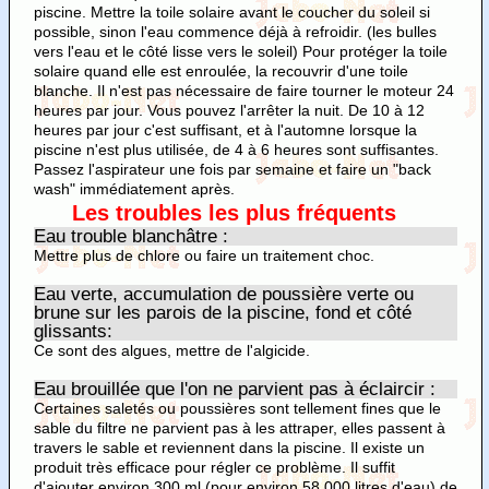
piscine. Mettre la toile solaire avant le coucher du soleil si
possible, sinon l'eau commence déjà à refroidir. (les bulles
vers l'eau et le côté lisse vers le soleil) Pour protéger la toile
solaire quand elle est enroulée, la recouvrir d'une toile
blanche. Il n'est pas nécessaire de faire tourner le moteur 24
heures par jour. Vous pouvez l'arrêter la nuit. De 10 à 12
heures par jour c'est suffisant, et à l'automne lorsque la
piscine n'est plus utilisée, de 4 à 6 heures sont suffisantes.
Passez l'aspirateur une fois par semaine et faire un "back
wash" immédiatement après.
Les troubles les plus fréquents
Eau trouble blanchâtre :
Mettre plus de chlore ou faire un traitement choc.
Eau verte, accumulation de poussière verte ou
brune sur les parois de la piscine, fond et côté
glissants:
Ce sont des algues, mettre de l'algicide.
Eau brouillée que l'on ne parvient pas à éclaircir :
Certaines saletés ou poussières sont tellement fines que le
sable du filtre ne parvient pas à les attraper, elles passent à
travers le sable et reviennent dans la piscine. Il existe un
produit très efficace pour régler ce problème. Il suffit
d'ajouter environ 300 ml (pour environ 58,000 litres d'eau) de