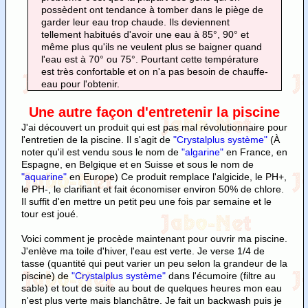
possèdent ont tendance à tomber dans le piège de
garder leur eau trop chaude. Ils deviennent
tellement habitués d'avoir une eau à 85°, 90° et
même plus qu'ils ne veulent plus se baigner quand
l'eau est à 70° ou 75°. Pourtant cette température
est très confortable et on n'a pas besoin de chauffe-
eau pour l'obtenir.
Une autre façon d'entretenir la piscine
J'ai découvert un produit qui est pas mal révolutionnaire pour
l'entretien de la piscine. Il s'agit de
"Crystalplus système"
(À
noter qu'il est vendu sous le nom de
"algarine"
en France, en
Espagne, en Belgique et en Suisse et sous le nom de
"aquarine"
en Europe) Ce produit remplace l'algicide, le PH+,
le PH-, le clarifiant et fait économiser environ 50% de chlore.
Il suffit d'en mettre un petit peu une fois par semaine et le
tour est joué.
Voici comment je procède maintenant pour ouvrir ma piscine.
J'enlève ma toile d'hiver, l'eau est verte. Je verse 1/4 de
tasse (quantité qui peut varier un peu selon la grandeur de la
piscine) de
"Crystalplus système"
dans l'écumoire (filtre au
sable) et tout de suite au bout de quelques heures mon eau
n'est plus verte mais blanchâtre. Je fait un backwash puis je