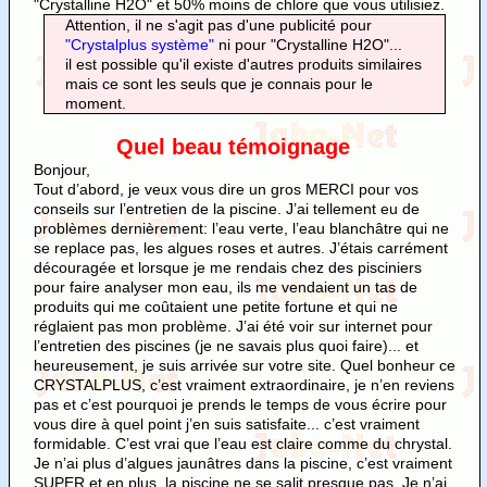
"Crystalline H2O" et 50% moins de chlore que vous utilisiez.
Attention, il ne s'agit pas d'une publicité pour
"Crystalplus système"
ni pour "Crystalline H2O"...
il est possible qu'il existe d'autres produits similaires
mais ce sont les seuls que je connais pour le
moment.
Quel beau témoignage
Bonjour,
Tout d’abord, je veux vous dire un gros MERCI pour vos
conseils sur l’entretien de la piscine. J’ai tellement eu de
problèmes dernièrement: l’eau verte, l’eau blanchâtre qui ne
se replace pas, les algues roses et autres. J’étais carrément
découragée et lorsque je me rendais chez des pisciniers
pour faire analyser mon eau, ils me vendaient un tas de
produits qui me coûtaient une petite fortune et qui ne
réglaient pas mon problème. J’ai été voir sur internet pour
l’entretien des piscines (je ne savais plus quoi faire)... et
heureusement, je suis arrivée sur votre site. Quel bonheur ce
CRYSTALPLUS, c’est vraiment extraordinaire, je n’en reviens
pas et c’est pourquoi je prends le temps de vous écrire pour
vous dire à quel point j’en suis satisfaite... c’est vraiment
formidable. C’est vrai que l’eau est claire comme du chrystal.
Je n’ai plus d’algues jaunâtres dans la piscine, c’est vraiment
SUPER et en plus, la piscine ne se salit presque pas. Je n’ai