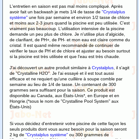
L'entretien en saison est pas mal moins compliqué. Après
avoir fait un backwash je mets 1/4 de tasse de
"Crystalplus
système"
une fois par semaine et environ 1/2 tasse de chlore
et moins aux 2-3 jours quand la piscine est peu utilisée. C'est
vraiment pas beaucoup. L'utilisation intensive de la piscine
demande un peu plus de chlore. Je n'utilise plus d'algicide,
de clarifiant, de PH+, de PH- et mon eau est claire comme du
cristal. Il est quand même recommandé de continuer de
vérifier le taux de PH et de chlore et ajuster au besoin surtout
si la piscine est très utilisée et que l'eau est très chaude.
J'ai découvert un autre produit similaire à
Crystalplus
, il s'agit
de "Crystalline H2O". Je l'ai essayé et il est tout aussi
efficace et ne requiert qu'une cuillère à soupe comble par
semaine au lieu de 1/4 de tasse. Un contenant de 300
grammes sera suffisant pour la saison. Ce produit est
disponible au Canada, aux États-Unis*, en Europe et en
Hongrie.(*sous le nom de "Crystalline Pool System" aux
États-Unis)
Si vous décidez d'entretenir votre piscine de cette façon les
seuls produits dont vous aurez besoin pour la saison seront
2 kg de
"Crystalplus système"
ou 300 grammes de