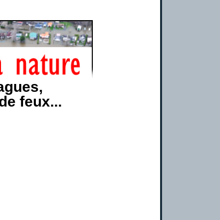
agues,
de feux...