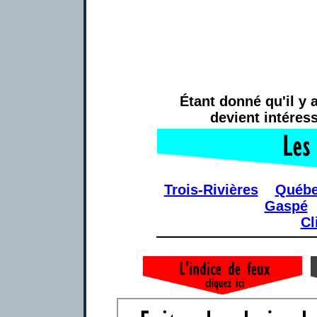
Étant donné qu'il y 
devient intéres
Trois-Rivières
Québ
Gaspé
Cl