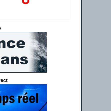
s
rect