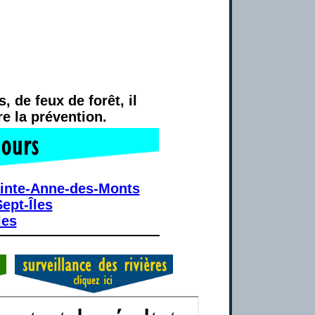
 de feux de forêt, il
e la prévention.
inte-Anne-des-Monts
ept-Îles
les