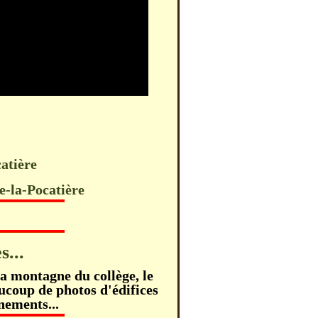
atière
e-la-Pocatière
s...
 la montagne du collège, le
eaucoup de photos d'édifices
énements...