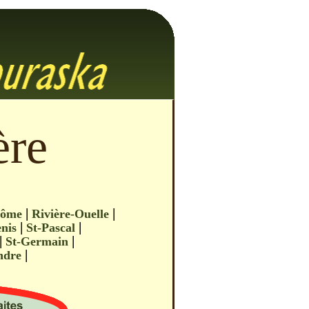
ère
|
|
côme
Rivière-Ouelle
|
|
nis
St-Pascal
|
|
St-Germain
|
andre