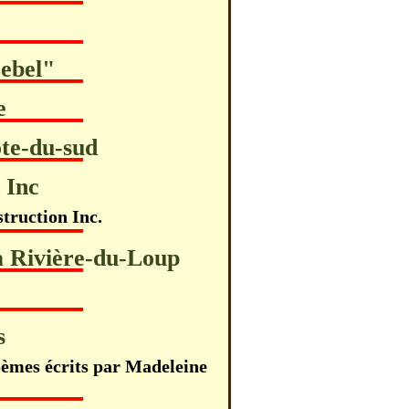
ebel"
e
ôte-du-sud
 Inc
truction Inc.
 Rivière-du-Loup
s
oèmes écrits par Madeleine