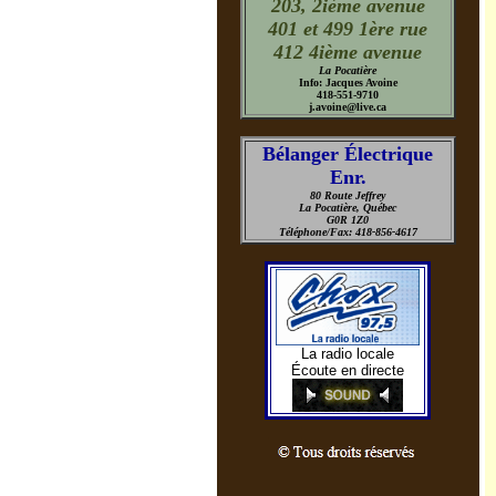
203, 2ième avenue
401 et 499 1ère rue
412 4ième avenue
La Pocatière
Info: Jacques Avoine
418-551-9710
j.avoine@live.ca
Bélanger Électrique
Enr.
80 Route Jeffrey
La Pocatière, Québec
G0R 1Z0
Téléphone/Fax: 418-856-4617
La radio locale
Écoute en directe