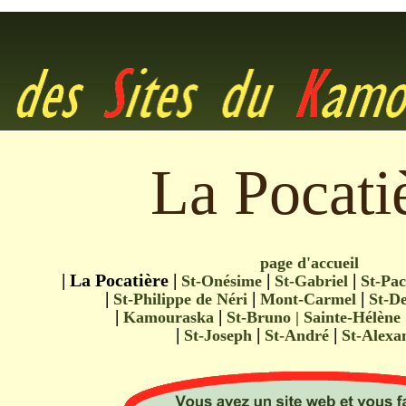
La Pocati
page d'accueil
| La Pocatière |
|
|
St-Onésime
St-Gabriel
St-Pa
|
|
|
St-Philippe de Néri
Mont-Carmel
St-De
|
|
Kamouraska
St-Bruno |
Sainte-Hélène
|
|
|
St-Joseph
St-André
St-Alex