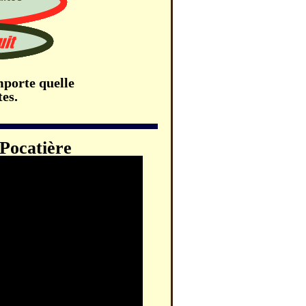
mporte quelle
tes.
Pocatière