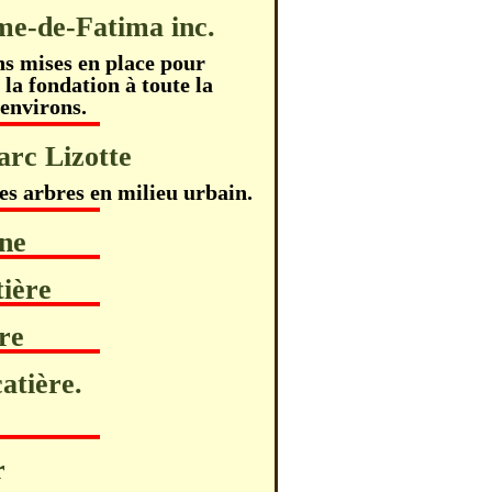
me-de-Fatima inc.
ons mises en place pour
 la fondation à toute la
environs.
rc Lizotte
des arbres en milieu urbain.
nne
ière
re
atière.
4
r