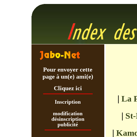
Pour envoyer cette
page à un(e) ami(e)
Cliquez ici
|
La P
Inscription
modification
|
St-
désinscription
publicité
|
Kamo