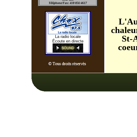
Téléphone/Fax: 418-856-4617
L'Au
chaleu
St-
La radio locale
Écoute en directe
coeur