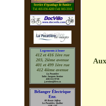
Logements à louer
412 et 416 1ère rue
Aux
203, 2ième avenue
401 et 499 1ère rue
412 4ième avenue
La Pocatière
Info: Jacques Avoine
418-551-9710
j.avoine@live.ca
Bélanger Électrique
Enr.
80 Route Jeffrey
La Pocatière, Québec
G0R 1Z0