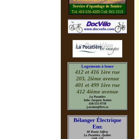
Logements à louer
412 et 416 1ère rue
203, 2ième avenue
401 et 499 1ère rue
412 4ième avenue
La Pocatière
Info: Jacques Avoine
418-551-9710
j.avoine@live.ca
Bélanger Électrique
Enr.
80 Route Jeffrey
La Pocatière, Québec
G0R 1Z0