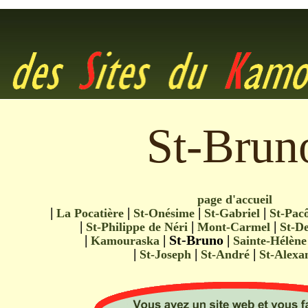
St-Brun
page d'accueil
|
|
|
|
La Pocatière
St-Onésime
St-Gabriel
St-Pac
|
|
|
St-Philippe de Néri
Mont-Carmel
St-De
|
| St-Bruno |
Kamouraska
Sainte-Hélène
|
|
|
St-Joseph
St-André
St-Alex