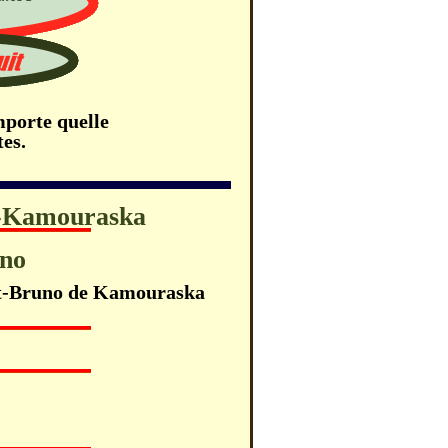
mporte quelle
tes.
e-Kamouraska
uno
 St-Bruno de Kamouraska
o