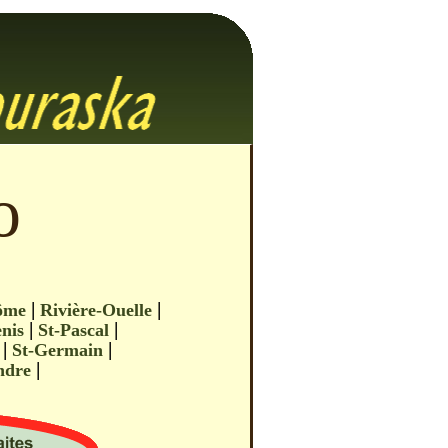
o
|
|
ôme
Rivière-Ouelle
|
|
nis
St-Pascal
|
|
St-Germain
|
andre