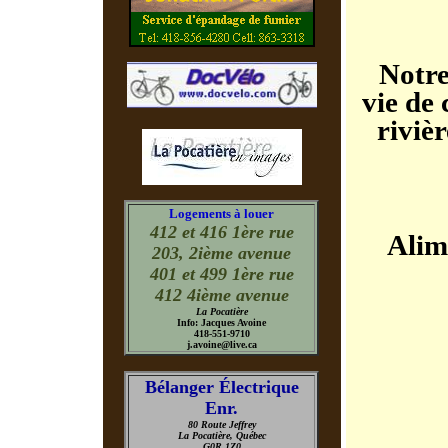
Notre
vie de 
riviè
Logements à louer
412 et 416 1ère rue
Alim
203, 2ième avenue
401 et 499 1ère rue
412 4ième avenue
La Pocatière
Info: Jacques Avoine
418-551-9710
j.avoine@live.ca
Bélanger Électrique
Enr.
80 Route Jeffrey
La Pocatière, Québec
G0R 1Z0