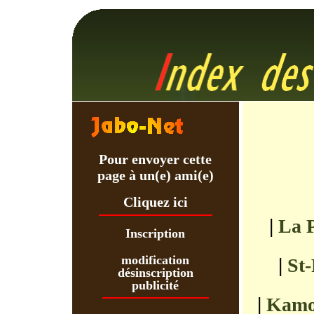
Pour envoyer cette
page à un(e) ami(e)
Cliquez ici
|
La P
Inscription
modification
|
St-
désinscription
publicité
|
Kamo