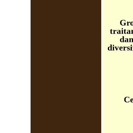
Gro
traita
dan
diversi
Ce