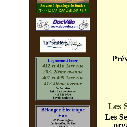
Pré
Logements à louer
412 et 416 1ère rue
203, 2ième avenue
401 et 499 1ère rue
412 4ième avenue
La Pocatière
Info: Jacques Avoine
418-551-9710
j.avoine@live.ca
Les 
Bélanger Électrique
Les Se
Enr.
80 Route Jeffrey
org
La Pocatière, Québec
G0R 1Z0