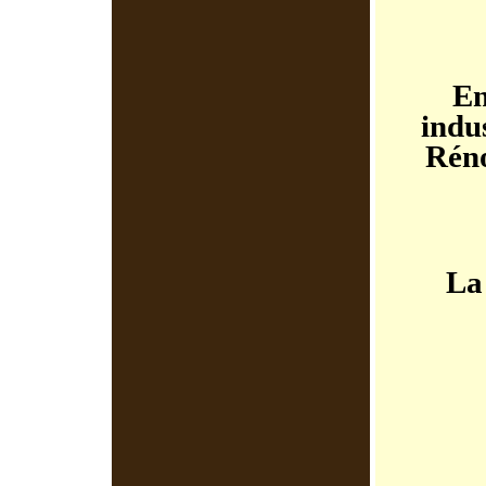
En
indus
Réno
La