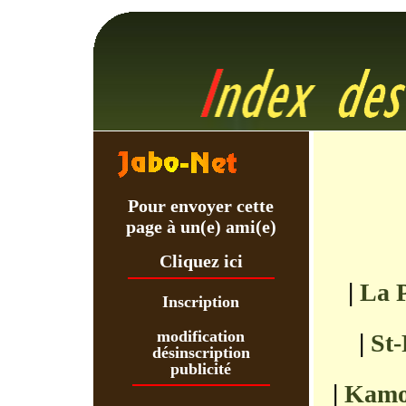
Pour envoyer cette
page à un(e) ami(e)
Cliquez ici
|
La P
Inscription
modification
|
St-
désinscription
publicité
|
Kamo