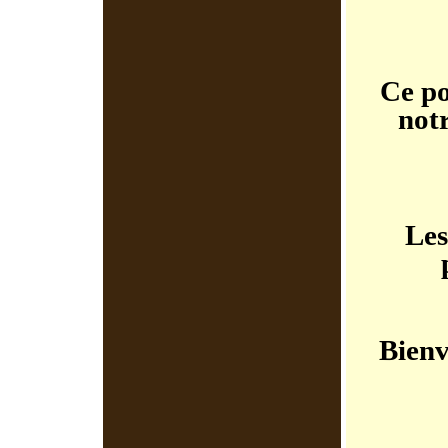
Ce po
notr
Les
Bienv