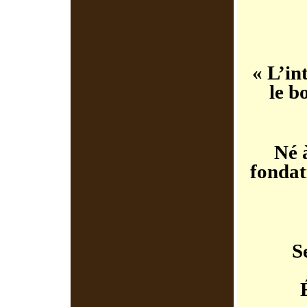
« L’in
le b
Né à
fondat
S